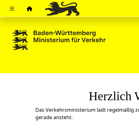
Zuklappen
Loading
Loading
Loading
Loading
Loading
Herzlich 
Loading
Das Verkehrsministerium lädt regelmäßig z
gerade ansteht.